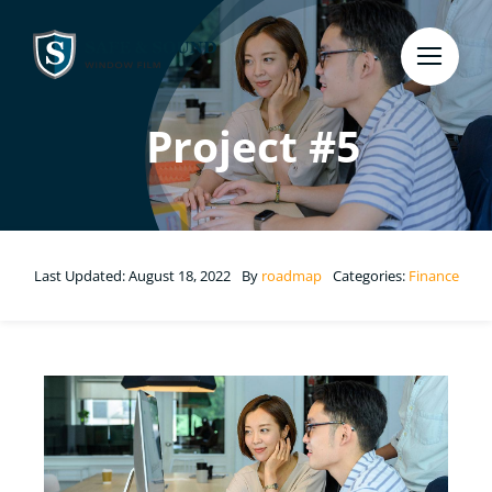
Skip
to
content
Project #5
Last Updated: August 18, 2022
By
roadmap
Categories:
Finance